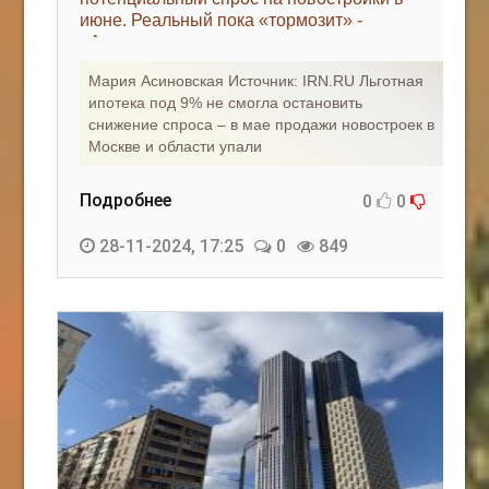
июне. Реальный пока «тормозит» -
КАК С НАМИ СВЯЗАТЬСЯ
«Аналитика рынка»
Edgarpo26@gmail.com
Мария Асиновская Источник: IRN.RU Льготная
ипотека под 9% не смогла остановить
axin.ed@yandex.ru
снижение спроса – в мае продажи новостроек в
Москве и области упали
yrikf40@gmail.com
Подробнее
0
0
Eltaro-Vrn.ru
28-11-2024, 17:25
0
849
@Edgarpo36