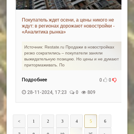
Покупатель ждет осени, а цены никого не
ждут: в регионах дорожают новостройки -
«Аналитика рынка»
Источник: Restate.ru Продажи в новостройках
резко сократились – покупатели заняли
выжидательную позицию. Но цены и не думают
притормаживать. По
Подробнее
0
0
28-11-2024, 17:23
0
809
<
1
2
3
4
5
6