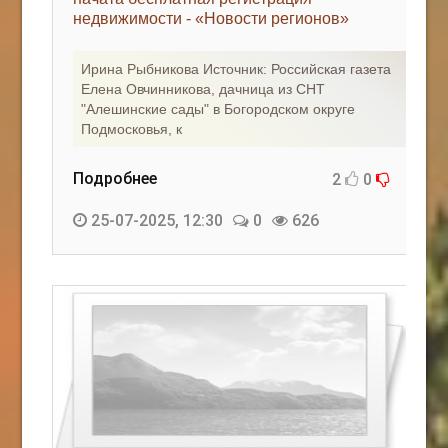
недвижимости - «Новости регионов»
КАК С НАМИ СВЯЗАТЬСЯ
Ирина Рыбникова Источник: Российская газета
Edgarpo26@gmail.com
Елена Овчинникова, дачница из СНТ
"Алешинские сады" в Богородском округе
axin.ed@yandex.ru
Подмосковья, к
yrikf40@gmail.com
Подробнее
2
0
Eltaro-Vrn.ru
25-07-2025, 12:30
0
626
@Edgarpo36