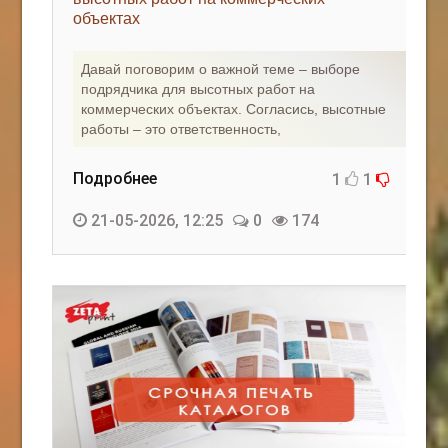
объектах
КАК С НАМИ СВЯЗАТЬСЯ
Давай поговорим о важной теме – выборе
Edgarpo26@gmail.com
подрядчика для высотных работ на
коммерческих объектах. Согласись, высотные
axin.ed@yandex.ru
работы – это ответственность,
yrikf40@gmail.com
Подробнее
1
1
Eltaro-Vrn.ru
21-05-2026, 12:25
0
174
@Edgarpo36