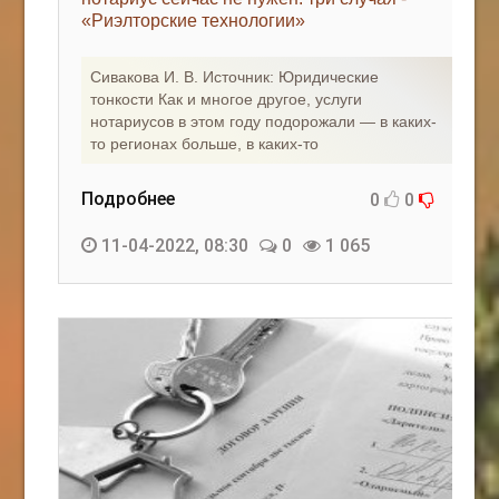
«Риэлторские технологии»
КАК С НАМИ СВЯЗАТЬСЯ
Сивакова И. В. Источник: Юридические
Edgarpo26@gmail.com
тонкости Как и многое другое, услуги
нотариусов в этом году подорожали — в каких-
axin.ed@yandex.ru
то регионах больше, в каких-то
yrikf40@gmail.com
Подробнее
0
0
Eltaro-Vrn.ru
11-04-2022, 08:30
0
1 065
@Edgarpo36