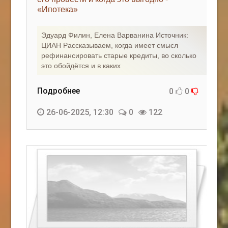
«Ипотека»
КАК С НАМИ СВЯЗАТЬСЯ
Эдуард Филин, Елена Варванина Источник:
Edgarpo26@gmail.com
ЦИАН Рассказываем, когда имеет смысл
рефинансировать старые кредиты, во сколько
axin.ed@yandex.ru
это обойдётся и в каких
yrikf40@gmail.com
Подробнее
0
0
Eltaro-Vrn.ru
26-06-2025, 12:30
0
122
@Edgarpo36