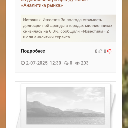
«Аналитика рынка»
КАК С НАМИ СВЯЗАТЬСЯ
Источник: Известия За полгода стоимость
Edgarpo26@gmail.com
долгосрочной аренды в городах-миллионниках
снизилась на 6,3%, сообщили «Известиям» 2
axin.ed@yandex.ru
июля аналитики сервиса
yrikf40@gmail.com
Подробнее
0
0
Eltaro-Vrn.ru
2-07-2025, 12:30
0
203
@Edgarpo36