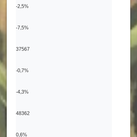
-2,5%
-7,5%
37567
-0,7%
-4,3%
48362
0,6%