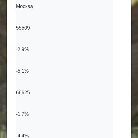
Москва
55509
-2,9%
-5,1%
66625
-1,7%
-4,4%