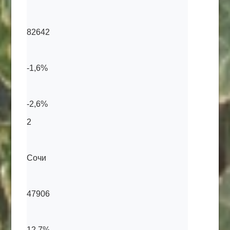
82642
-1,6%
-2,6%
2
Сочи
47906
12,7%