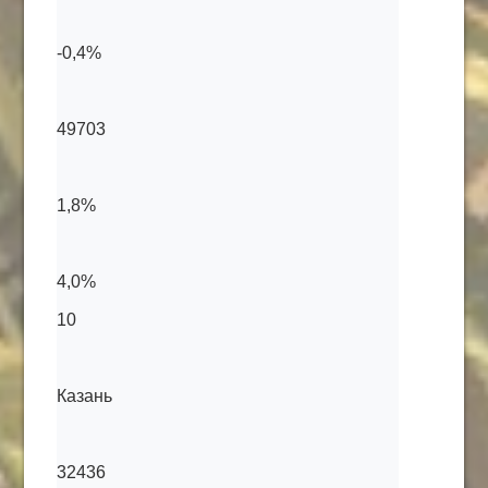
-0,4%
49703
1,8%
4,0%
10
Казань
32436