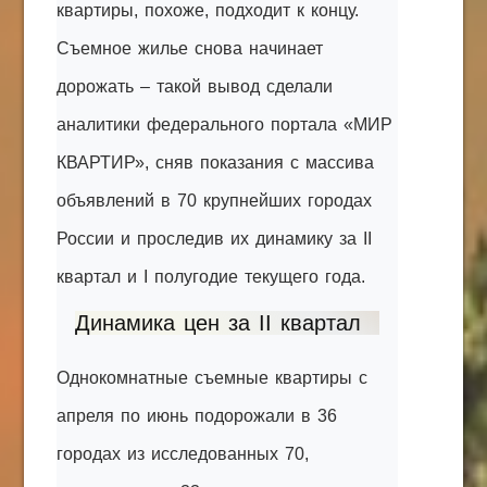
квартиры, похоже, подходит к концу.
КАК С НАМИ СВЯЗАТЬСЯ
Съемное жилье снова начинает
Edgarpo26@gmail.com
дорожать – такой вывод сделали
axin.ed@yandex.ru
аналитики федерального портала «МИР
КВАРТИР», сняв показания с массива
yrikf40@gmail.com
объявлений в 70 крупнейших городах
Eltaro-Vrn.ru
России и проследив их динамику за II
@Edgarpo36
квартал и I полугодие текущего года.
Динамика цен за II квартал
Однокомнатные съемные квартиры с
апреля по июнь подорожали в 36
городах из исследованных 70,