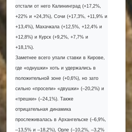
отстали от него Калининград (+17,2%,
+22% и +24,3%), Сочи (+17,3%, +11,9% и
+13,4%), Махачкала (+12,5%, +12,4% и
+12,8%) и Курск (+9,2%, +7,7% и
+18,1%).
Заметнее всего упали ставки в Кирове,
где «однушки» хоть и удержались в
положительной зоне (+0,6%), но зато
сильно «просели» «двушки» (–20,2%) и
«трешки» (–24,1%). Также
отрицательная динамика
прослеживалась в Архангельске (–6,9%,
–13,5% и –18,2%), Орле (–10,2%, –3,2%