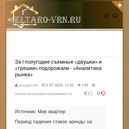
АВТОРИЗАЦИЯ НА САЙТЕ
Чужой компьютер
Забыли пароль?
Регистрация
За I полугодие съемные «двушки» и
«трешки» подорожали - «Аналитика
рынка»
НОВОСТИ СЕГОДНЯ
Кондратий
9-07-2025, 12:30
183
0
0
Аналитика рынка недвижимости
Источник: Мир квартир
Период падения ставок аренды на