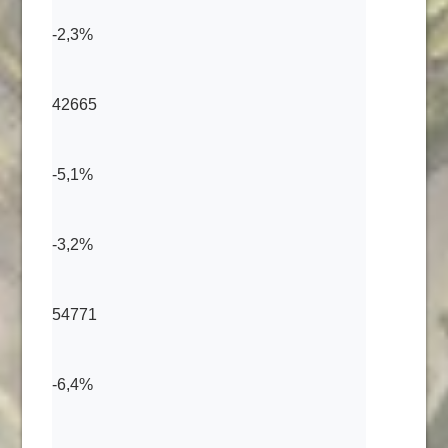
-2,3%
42665
-5,1%
-3,2%
54771
-6,4%