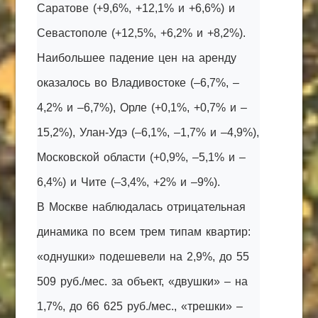
Саратове (+9,6%, +12,1% и +6,6%) и
Севастополе (+12,5%, +6,2% и +8,2%).
Наибольшее падение цен на аренду
оказалось во Владивостоке (–6,7%, –
4,2% и –6,7%), Орле (+0,1%, +0,7% и –
15,2%), Улан-Удэ (–6,1%, –1,7% и –4,9%),
Московской области (+0,9%, –5,1% и –
6,4%) и Чите (–3,4%, +2% и –9%).
В Москве наблюдалась отрицательная
динамика по всем трем типам квартир:
«однушки» подешевели на 2,9%, до 55
509 руб./мес. за объект, «двушки» – на
1,7%, до 66 625 руб./мес., «трешки» –