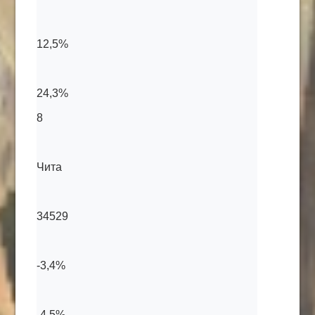
12,5%
24,3%
8
Чита
34529
-3,4%
-4,5%