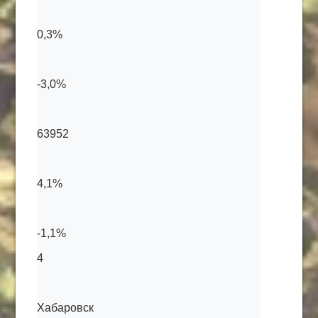
0,3%
-3,0%
63952
4,1%
-1,1%
4
Хабаровск