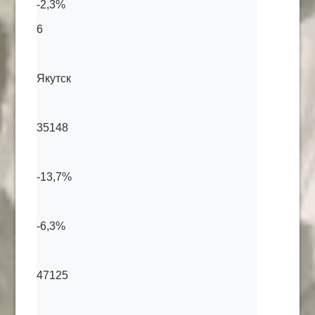
-2,3%
6
Якутск
35148
-13,7%
-6,3%
47125