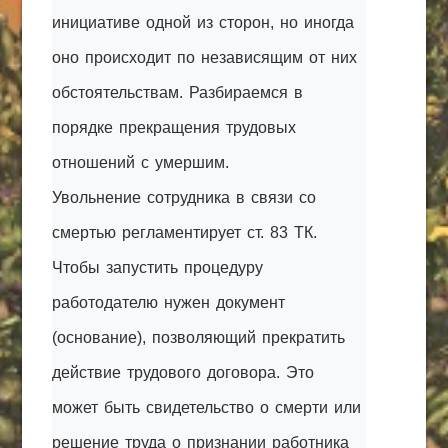
инициативе одной из сторон, но иногда
КАК С НАМИ СВЯЗАТЬСЯ
оно происходит по независящим от них
Edgarpo26@gmail.com
обстоятельствам. Разбираемся в
axin.ed@yandex.ru
порядке прекращения трудовых
yrikf40@gmail.com
отношений с умершим.
Eltaro-Vrn.ru
Увольнение сотрудника в связи со
@Edgarpo36
смертью регламентирует ст. 83 ТК.
Чтобы запустить процедуру
работодателю нужен документ
(основание), позволяющий прекратить
действие трудового договора. Это
может быть свидетельство о смерти или
решение труда о признании работника