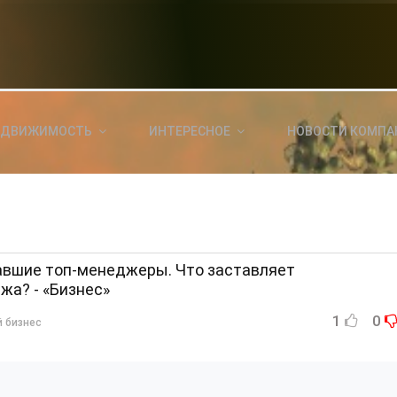
НОВОСТИ СЕГОДНЯ
КА
E
a
ЕДВИЖИМОСТЬ
ИНТЕРЕСНОЕ
НОВОСТИ КОМПА
ль?
E
я
авшие топ-менеджеры. Что заставляет
жа? - «Бизнес»
1
0
й бизнес