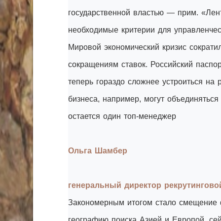
государственной властью — прим. «Лен
необходимые критерии для управленчес
Мировой экономический кризис сократил
сокращениям ставок. Российский паспо
теперь гораздо сложнее устроиться на 
бизнеса, например, могут объединятьс
остается один топ-менеджер
Ольга Шамбер
генеральный директор рекрутинговой
Закономерным итогом стало смещение ф
географию поиска Азией и Европой, се