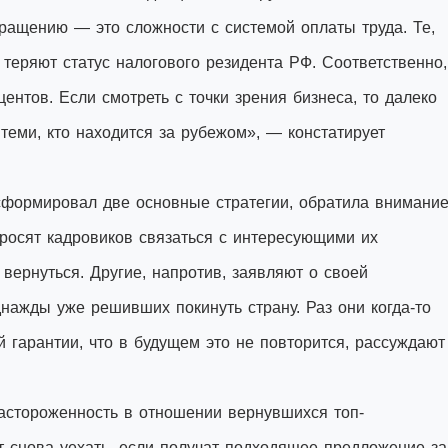
ращению — это сложности с системой оплаты труда. Те,
 теряют статус налогового резидента РФ. Соответственно,
ентов. Если смотреть с точки зрения бизнеса, то далеко
 теми, кто находится за рубежом», — констатирует
 сформировал две основные стратегии, обратила внимани
просят кадровиков связаться с интересующими их
 вернуться. Другие, напротив, заявляют о своей
днажды уже решивших покинуть страну. Раз они когда-то
й гарантии, что в будущем это не повторится, рассуждают
астороженность в отношении вернувшихся топ-
т снова уехать, если получат подходящее предложение за