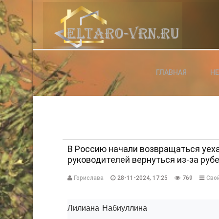
АВТОРИЗАЦИЯ НА САЙТЕ
ГЛАВНАЯ
Н
Чужой компьютер
Забыли паро
Регистраци
В Россию начали возвращаться уех
руководителей вернуться из-за рубе
Горислава
28-11-2024, 17:25
769
Сво
Лилиана Набиуллина