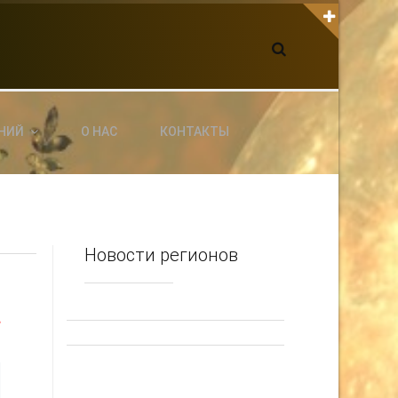
К С НАМИ СВЯЗАТЬСЯ
dgarpo26@gmail.com
xin.ed@yandex.ru
yrikf40@gmail.com
НИЙ
О НАС
КОНТАКТЫ
ltaro-Vrn.ru
@Edgarpo36
Новости регионов