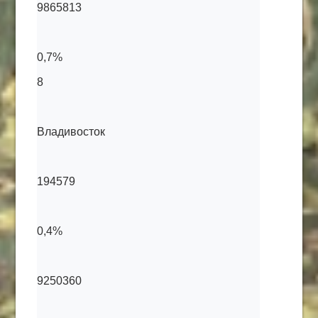
9865813
0,7%
8
Владивосток
194579
0,4%
9250360