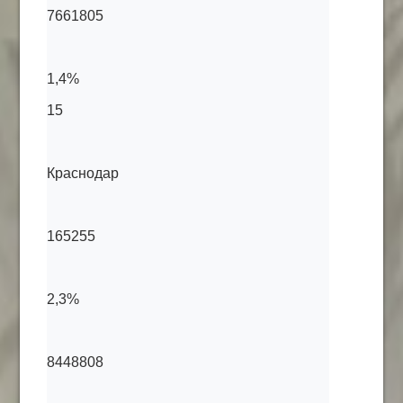
7661805
1,4%
15
Краснодар
165255
2,3%
8448808