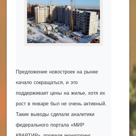
КАК С НАМИ СВЯЗАТЬСЯ
Edgarpo26@gmail.com
axin.ed@yandex.ru
yrikf40@gmail.com
Eltaro-Vrn.ru
@Edgarpo36
Предложение новостроек на рынке
начало сокращаться, и это
поддерживает цены на жилье, хотя их
рост в январе был не очень активный.
Такие выводы сделали аналитики
федерального портала «МИР
КВАРТИР», проведя мониторинг