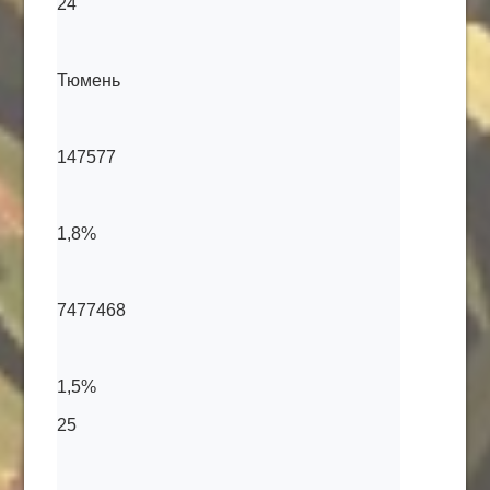
24
Тюмень
147577
1,8%
7477468
1,5%
25