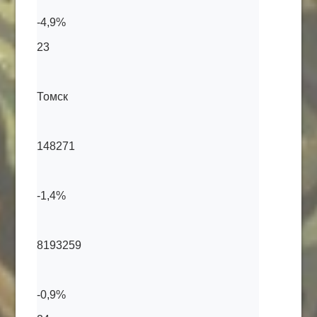
-4,9%
23
Томск
148271
-1,4%
8193259
-0,9%