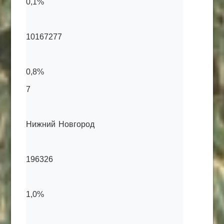
0,1%
10167277
0,8%
7
Нижний Новгород
196326
1,0%