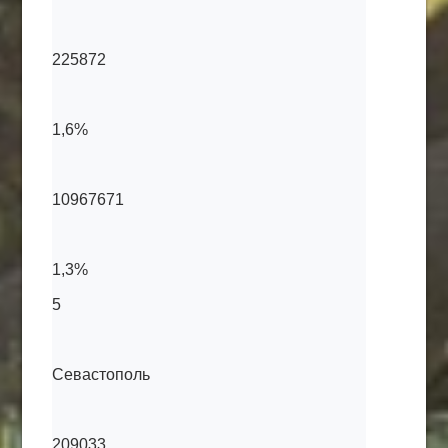
225872
1,6%
10967671
1,3%
5
Севастополь
209033