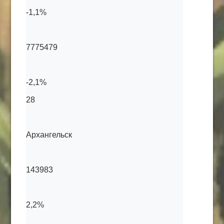
-1,1%
7775479
-2,1%
28
Архангельск
143983
2,2%