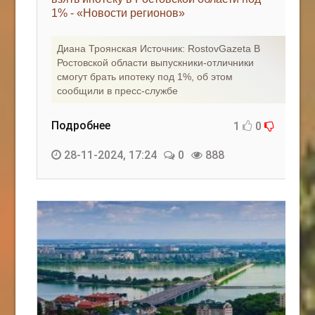
1% - «Новости регионов»
КАК С НАМИ СВЯЗАТЬСЯ
Диана Троянская Источник: RostovGazeta В
Edgarpo26@gmail.com
Ростовской области выпускники-отличники
смогут брать ипотеку под 1%, об этом
axin.ed@yandex.ru
сообщили в пресс-службе
yrikf40@gmail.com
Подробнее
1
0
Eltaro-Vrn.ru
28-11-2024, 17:24
0
888
@Edgarpo36