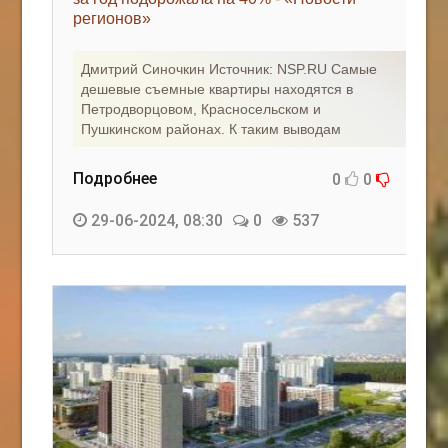
регионов»
КАК С НАМИ СВЯЗАТЬСЯ
Дмитрий Синочкин Источник: NSP.RU Самые
Edgarpo26@gmail.com
дешевые съемные квартиры находятся в
Петродворцовом, Красносельском и
axin.ed@yandex.ru
Пушкинском районах. К таким выводам
yrikf40@gmail.com
Подробнее
0
0
Eltaro-Vrn.ru
29-06-2024, 08:30
0
537
@Edgarpo36