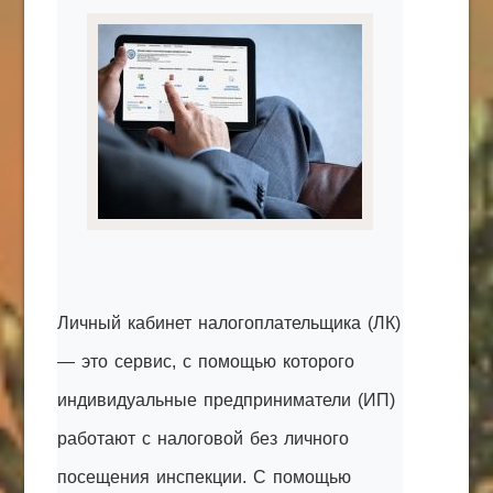
КАК С НАМИ СВЯЗАТЬСЯ
Edgarpo26@gmail.com
axin.ed@yandex.ru
yrikf40@gmail.com
Eltaro-Vrn.ru
@Edgarpo36
Личный кабинет налогоплательщика (ЛК)
— это сервис, с помощью которого
индивидуальные предприниматели (ИП)
работают с налоговой без личного
посещения инспекции. С помощью