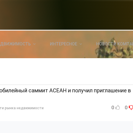
НОВОСТИ СЕГОДНЯ
КА
E
a
ЕДВИЖИМОСТЬ
ИНТЕРЕСНОЕ
НОВОСТИ КОМПА
ль?
E
я
 юбилейный саммит АСЕАН и получил приглашение в
0
0
ти рынка недвижимости