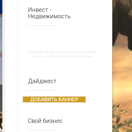
Инвест -
Недвижимость
-- Начинайте делать все, что вы можете сделать
– и даже то, о чем можете хотя бы мечтать.
-- Все дело в мыслях. Мысль — начало всего.
И мыслями можно управлять. И поэтому
главное дело совершенствования: работать над
мыслями.
Дайджест
-- Идите уверенно по направлению к мечте.
Живите той жизнью, которую вы сами себе
придумали.
ДОБАВИТЬ БАННЕР
-- Самое большое богатство — это ум. Самая
большая нищета — глупость. Из всех страхов
самый пугающий — самолюбование.
Свой бизнес
-- Лучшее, что можно сделать с хорошим
советом, это пропустить его мимо ушей. Он
никогда не бывает полезен никому, кроме того,