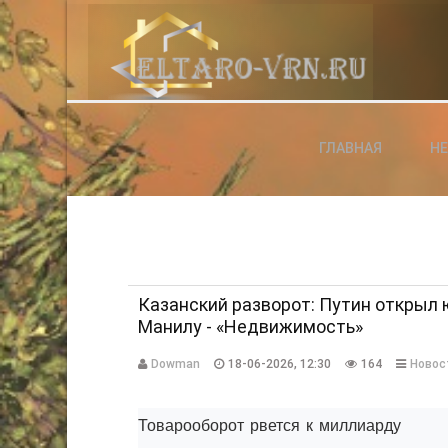
АВТОРИЗАЦИЯ НА САЙТЕ
ГЛАВНАЯ
Н
Чужой компьютер
Забыли паро
Регистраци
Казанский разворот: Путин открыл
Манилу - «Недвижимость»
Dowman
18-06-2026, 12:30
164
Новос
Товарооборот рвется к миллиарду