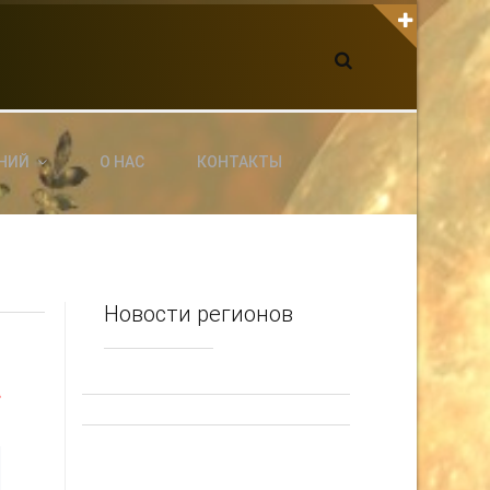
К С НАМИ СВЯЗАТЬСЯ
dgarpo26@gmail.com
xin.ed@yandex.ru
yrikf40@gmail.com
НИЙ
О НАС
КОНТАКТЫ
ltaro-Vrn.ru
@Edgarpo36
Новости регионов