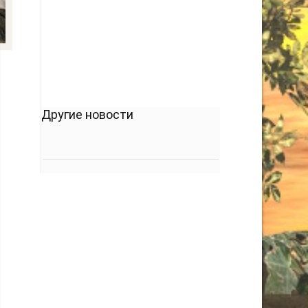
кто его дал.
-- Люблю давать советы и очень не люблю,
когда их дают мне.
Другие новости
в