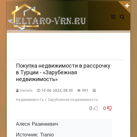
АВТОРИЗАЦИЯ НА САЙТЕ
Чужой компьютер
Забыли пароль?
Регистрация
Покупка недвижимости в рассрочку
в Турции - «Зарубежная
недвижимость»
НОВОСТИ СЕГОДНЯ
Daniels
10-06-2022, 08:30
991
Недвижимость
/
Зарубежная недвижимость
0
0
Алеся Разинкевич
Источник: Tranio