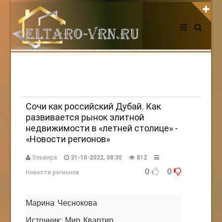
АВТОРИЗАЦИЯ НА САЙТЕ
Чужой компьютер
Забыли пароль?
Регистрация
Сочи как российский Дубай. Как
развивается рынок элитной
недвижимости в «летней столице» -
НОВОСТИ СЕГОДНЯ
«Новости регионов»
Эльвира
31-10-2022, 08:30
812
0
0
Новости регионов
Марина Чеснокова
Источник: Мир Квартир