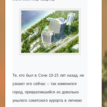
КАК С НАМИ СВЯЗАТЬСЯ
Edgarpo26@gmail.com
axin.ed@yandex.ru
yrikf40@gmail.com
Eltaro-Vrn.ru
@Edgarpo36
Те, кто был в Сочи 10-15 лет назад, не
узнают его сейчас – так изменился
город, превратившийся из довольно
унылого советского курорта в летнюю