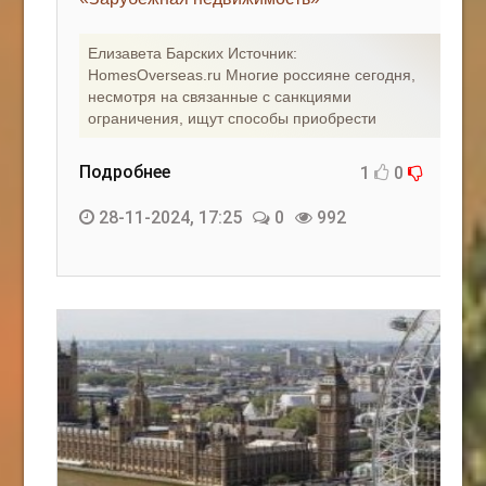
КАК С НАМИ СВЯЗАТЬСЯ
Елизавета Барских Источник:
HomesOverseas.ru Многие россияне сегодня,
Edgarpo26@gmail.com
несмотря на связанные с санкциями
ограничения, ищут способы приобрести
axin.ed@yandex.ru
yrikf40@gmail.com
Подробнее
1
0
Eltaro-Vrn.ru
28-11-2024, 17:25
0
992
@Edgarpo36