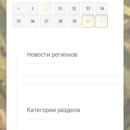
<
1
...
31
32
33
34
35
36
37
38
39
40
>
Новости регионов
Категории раздела