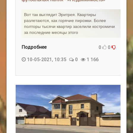
КАК С НАМИ СВЯЗАТЬСЯ
Вот так выглядит Эритрея. Квартиры
разлетаются, как горячие пирожки. Более
Edgarpo26@gmail.com
полторы тысячи квартир заселили костромичи
за последние месяцы этого
axin.ed@yandex.ru
yrikf40@gmail.com
Подробнее
0
0
Eltaro-Vrn.ru
10-05-2021, 10:35
0
1 166
@Edgarpo36