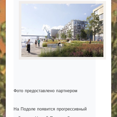
КАК С НАМИ СВЯЗАТЬСЯ
Edgarpo26@gmail.com
axin.ed@yandex.ru
yrikf40@gmail.com
Eltaro-Vrn.ru
@Edgarpo36
Фото предоставлено партнером
На Подоле появится прогрессивный