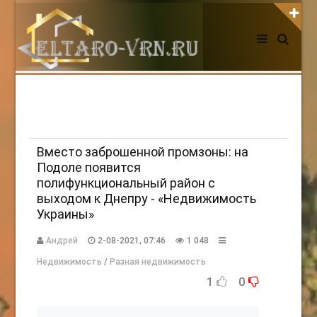
АВТОРИЗАЦИЯ НА САЙТЕ
Чужой компьютер
Забыли пароль?
Регистрация
Вместо заброшенной промзоны: на
Подоле появится
полифункциональный район с
НОВОСТИ СЕГОДНЯ
выходом к Днепру - «Недвижимость
Украины»
Андрей
2-08-2021, 07:46
1 048
Недвижимость
/
Разная недвижимость
1
0