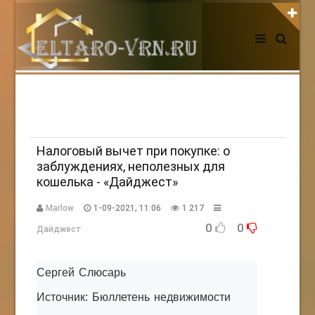
АВТОРИЗАЦИЯ НА САЙТЕ
Чужой компьютер
Забыли пароль?
Регистрация
Налоговый вычет при покупке: о
заблуждениях, неполезных для
кошелька - «Дайджест»
НОВОСТИ СЕГОДНЯ
Marlow
1-09-2021, 11:06
1 217
0
0
Дайджест
Сергей Слюсарь
Источник: Бюллетень недвижимости