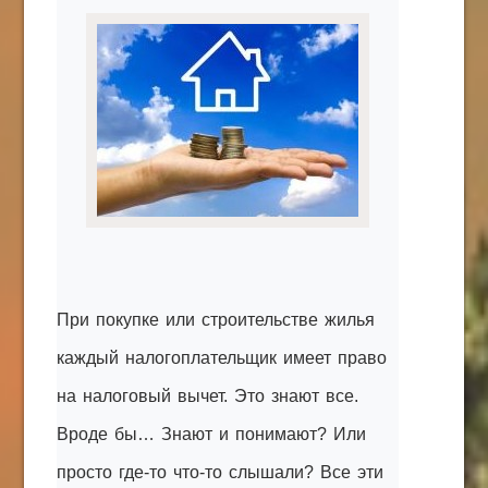
КАК С НАМИ СВЯЗАТЬСЯ
Edgarpo26@gmail.com
axin.ed@yandex.ru
yrikf40@gmail.com
Eltaro-Vrn.ru
@Edgarpo36
При покупке или строительстве жилья
каждый налогоплательщик имеет право
на налоговый вычет. Это знают все.
Вроде бы… Знают и понимают? Или
просто где-то что-то слышали? Все эти