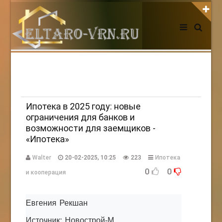
АВТОРИЗАЦИЯ НА САЙТЕ
Чужой компьютер
Забыли пароль?
Регистрация
Ипотека в 2025 году: новые
ограничения для банков и
возможности для заемщиков -
НОВОСТИ СЕГОДНЯ
«Ипотека»
Walter
20-02-2025, 10:25
223
Ипотека
0
0
и кооперация
Евгения Рекшан
Источник: Новострой-М