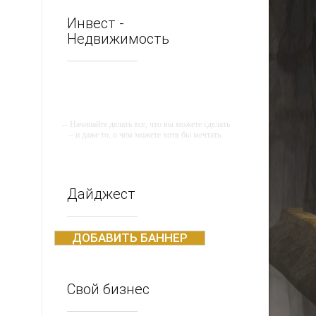
Инвест -
Недвижимость
-- Начинайте делать все, что вы можете сделать
– и даже то, о чем можете хотя бы мечтать.
-- Все дело в мыслях. Мысль — начало всего.
И мыслями можно управлять. И поэтому
главное дело совершенствования: работать над
мыслями.
Дайджест
-- Идите уверенно по направлению к мечте.
Живите той жизнью, которую вы сами себе
придумали.
ДОБАВИТЬ БАННЕР
-- Самое большое богатство — это ум. Самая
большая нищета — глупость. Из всех страхов
самый пугающий — самолюбование.
Свой бизнес
-- Лучшее, что можно сделать с хорошим
советом, это пропустить его мимо ушей. Он
никогда не бывает полезен никому, кроме того,