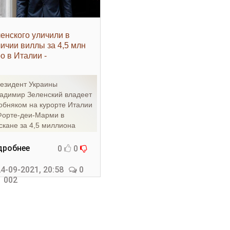
енского уличили в
ичии виллы за 4,5 млн
о в Италии -
едвижимость»
езидент Украины
адимир Зеленский владеет
обняком на курорте Италии
Форте-деи-Марми в
скане за 4,5 миллиона
ро, который он решил
одать.
дробнее
0
0
4-09-2021, 20:58
0
 002