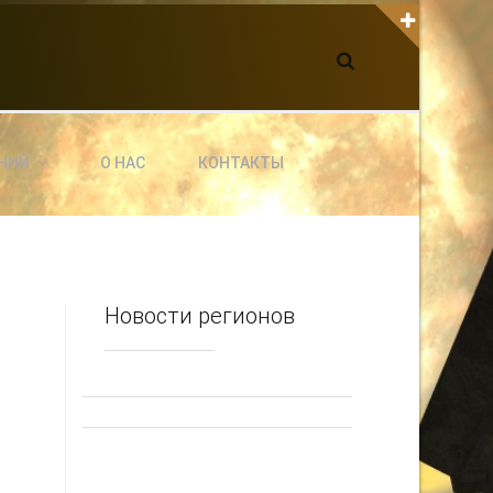
К С НАМИ СВЯЗАТЬСЯ
dgarpo26@gmail.com
xin.ed@yandex.ru
yrikf40@gmail.com
НИЙ
О НАС
КОНТАКТЫ
ltaro-Vrn.ru
@Edgarpo36
Новости регионов