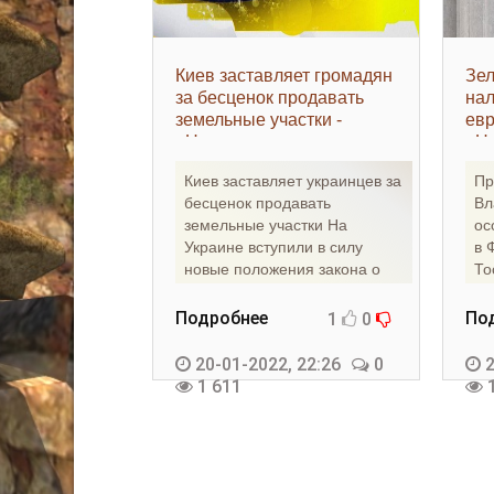
Киев заставляет громадян
Зел
за бесценок продавать
нал
земельные участки -
евр
«Недвижимость»
«Н
Киев заставляет украинцев за
Пр
бесценок продавать
Вл
земельные участки На
ос
Украине вступили в силу
в 
новые положения закона о
То
земле, предусматривающие
ев
пр
Подробнее
По
1
0
20-01-2022, 22:26
0
2
1 611
1