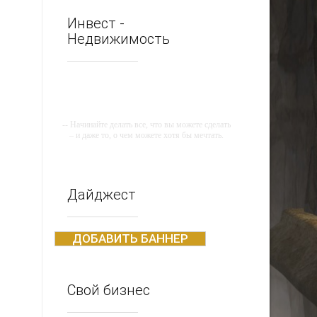
Инвест -
Недвижимость
-- Начинайте делать все, что вы можете сделать
– и даже то, о чем можете хотя бы мечтать.
-- Все дело в мыслях. Мысль — начало всего.
И мыслями можно управлять. И поэтому
главное дело совершенствования: работать над
мыслями.
Дайджест
-- Идите уверенно по направлению к мечте.
Живите той жизнью, которую вы сами себе
придумали.
ДОБАВИТЬ БАННЕР
-- Самое большое богатство — это ум. Самая
большая нищета — глупость. Из всех страхов
самый пугающий — самолюбование.
Свой бизнес
-- Лучшее, что можно сделать с хорошим
советом, это пропустить его мимо ушей. Он
никогда не бывает полезен никому, кроме того,