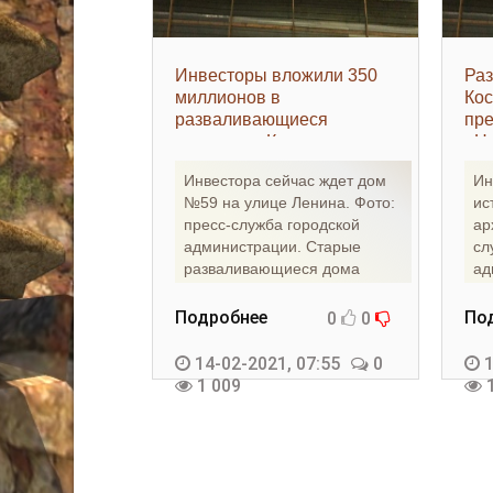
Инвесторы вложили 350
Раз
миллионов в
Ко
разваливающиеся
пре
памятники Костромы -
«Н
«Недвижимость»
Инвестора сейчас ждет дом
Ин
№59 на улице Ленина. Фото:
ис
пресс-служба городской
ар
администрации. Старые
сл
разваливающиеся дома
ад
приводят в порядок.
от
Инвесторы
Ис
Подробнее
По
0
0
14-02-2021, 07:55
0
1
1 009
1