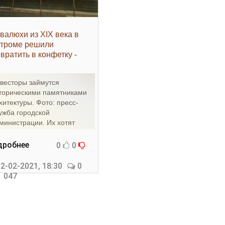
валюхи из XIX века в
строме решили
вратить в конфетку -
едвижимость»
весторы займутся
торическими памятниками
хитектуры. Фото: пресс-
ужба городской
министрации. Их хотят
реставрировать.
торические здания
дробнее
0
0
2-02-2021, 18:30
0
 047