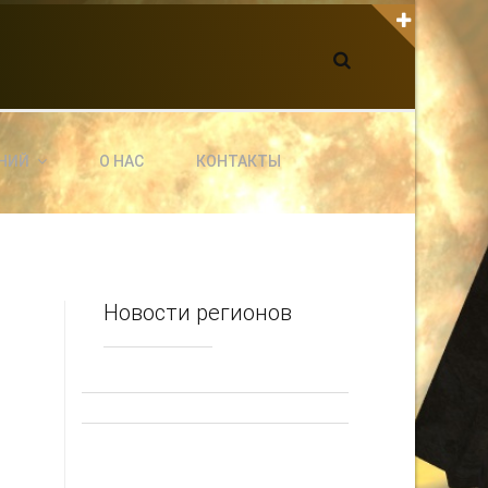
К С НАМИ СВЯЗАТЬСЯ
dgarpo26@gmail.com
xin.ed@yandex.ru
yrikf40@gmail.com
НИЙ
О НАС
КОНТАКТЫ
ltaro-Vrn.ru
@Edgarpo36
Новости регионов