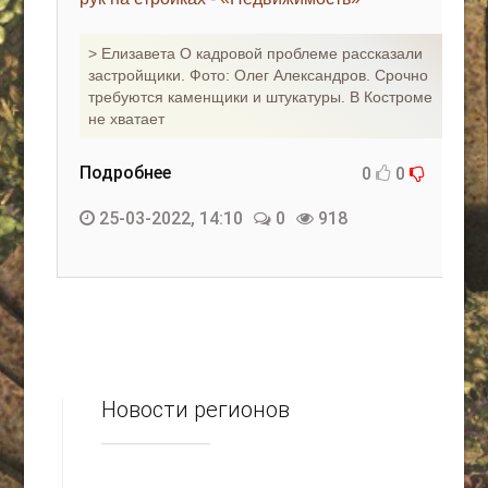
КАК С НАМИ СВЯЗАТЬСЯ
> Елизавета О кадровой проблеме рассказали
застройщики. Фото: Олег Александров. Срочно
Edgarpo26@gmail.com
требуются каменщики и штукатуры. В Костроме
не хватает
axin.ed@yandex.ru
yrikf40@gmail.com
Подробнее
0
0
Eltaro-Vrn.ru
25-03-2022, 14:10
0
918
@Edgarpo36
Новости регионов