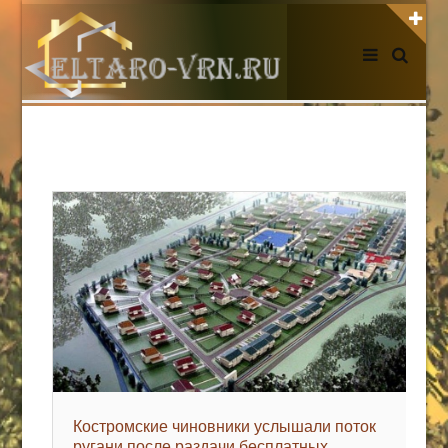
АВТОРИЗАЦИЯ НА САЙТЕ
Чужой компьютер
Забыли пароль?
Регистрация
НОВОСТИ СЕГОДНЯ
Костромские чиновники услышали поток
ругани после раздачи бесплатных