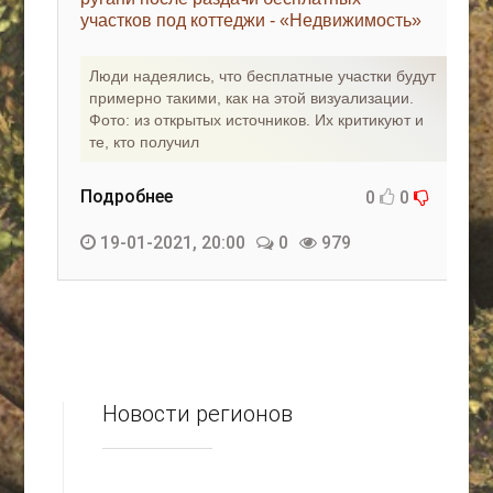
участков под коттеджи - «Недвижимость»
КАК С НАМИ СВЯЗАТЬСЯ
Люди надеялись, что бесплатные участки будут
Edgarpo26@gmail.com
примерно такими, как на этой визуализации.
Фото: из открытых источников. Их критикуют и
axin.ed@yandex.ru
те, кто получил
yrikf40@gmail.com
Подробнее
0
0
Eltaro-Vrn.ru
19-01-2021, 20:00
0
979
@Edgarpo36
Новости регионов