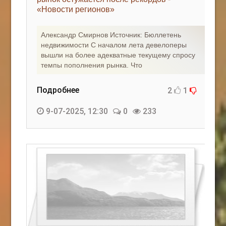
«Новости регионов»
КАК С НАМИ СВЯЗАТЬСЯ
Александр Смирнов Источник: Бюллетень
Edgarpo26@gmail.com
недвижимости С началом лета девелоперы
вышли на более адекватные текущему спросу
axin.ed@yandex.ru
темпы пополнения рынка. Что
yrikf40@gmail.com
Подробнее
2
1
Eltaro-Vrn.ru
9-07-2025, 12:30
0
233
@Edgarpo36