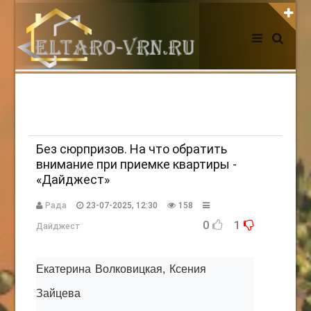
АВТОРИЗАЦИЯ НА САЙТЕ
Чужой компьютер
Забыли пароль?
Регистрация
Без сюрпризов. На что обратить
внимание при приемке квартиры -
«Дайджест»
НОВОСТИ СЕГОДНЯ
Рада
23-07-2025, 12:30
158
0
1
Дайджест
Екатерина Волковицкая, Ксения
Зайцева