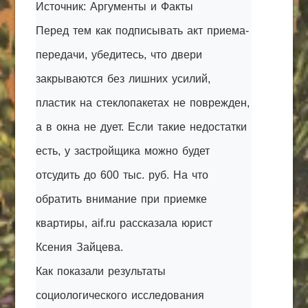
Источник: Аргументы и Факты
КАК С НАМИ СВЯЗАТЬСЯ
Перед тем как подписывать акт приема-
Edgarpo26@gmail.com
передачи, убедитесь, что двери
axin.ed@yandex.ru
закрываются без лишних усилий,
пластик на стеклопакетах не поврежден,
yrikf40@gmail.com
а в окна не дует. Если такие недостатки
Eltaro-Vrn.ru
есть, у застройщика можно будет
@Edgarpo36
отсудить до 600 тыс. руб. На что
обратить внимание при приемке
квартиры, aif.ru рассказала юрист
Ксения Зайцева.
Как показали результаты
социологического исследования