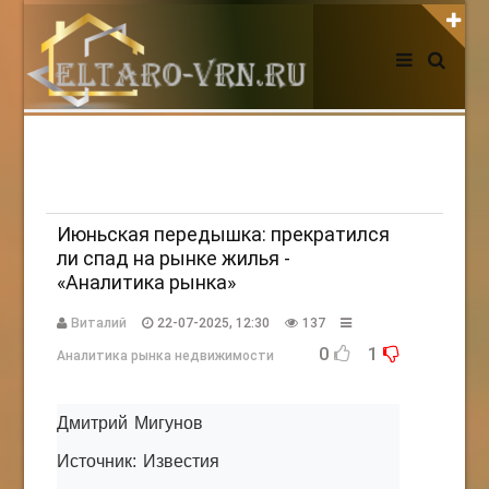
АВТОРИЗАЦИЯ НА САЙТЕ
Чужой компьютер
Забыли пароль?
Регистрация
Июньская передышка: прекратился
ли спад на рынке жилья -
«Аналитика рынка»
НОВОСТИ СЕГОДНЯ
Виталий
22-07-2025, 12:30
137
0
1
Аналитика рынка недвижимости
Дмитрий Мигунов
Источник: Известия