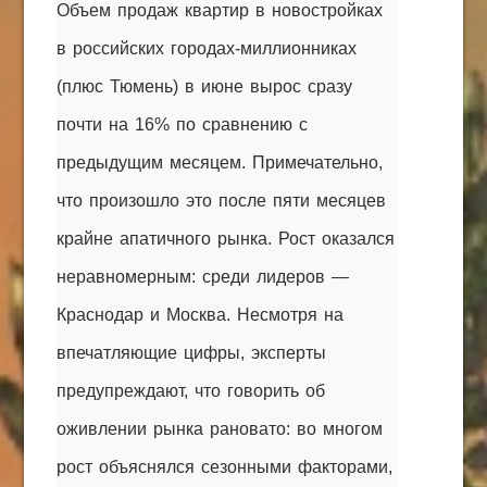
Объем продаж квартир в новостройках
КАК С НАМИ СВЯЗАТЬСЯ
в российских городах-миллионниках
Edgarpo26@gmail.com
(плюс Тюмень) в июне вырос сразу
axin.ed@yandex.ru
почти на 16% по сравнению с
предыдущим месяцем. Примечательно,
yrikf40@gmail.com
что произошло это после пяти месяцев
Eltaro-Vrn.ru
крайне апатичного рынка. Рост оказался
@Edgarpo36
неравномерным: среди лидеров —
Краснодар и Москва. Несмотря на
впечатляющие цифры, эксперты
предупреждают, что говорить об
оживлении рынка рановато: во многом
рост объяснялся сезонными факторами,