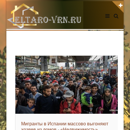
АВТОРИЗАЦИЯ НА САЙТЕ
Чужой компьютер
Забыли пароль?
Регистрация
НОВОСТИ СЕГОДНЯ
Мигранты в Испании массово выгоняют
хозяев из домов - «Недвижимость»