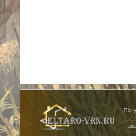
Попу
ана