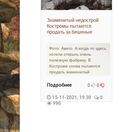
Знаменитый недострой
Костромы пытаются
продать за бешеные
миллионы -
«Недвижимость»
Фото: Авито. А когда-то здесь
хотели открыть очень
полезную фабрику. В
Костроме снова пытаются
продать знаменитый
недострой, Напомним, он
находится
Подробнее
0
0
15-11-2021, 19:30
0
990