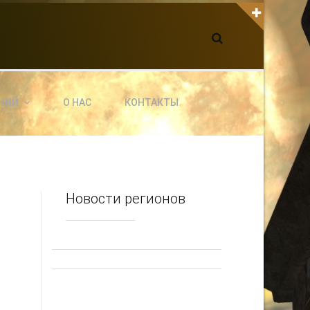
К С НАМИ СВЯЗАТЬСЯ
dgarpo26@gmail.com
xin.ed@yandex.ru
yrikf40@gmail.com
НИЙ
О НАС
КОНТАКТЫ
ltaro-Vrn.ru
@Edgarpo36
Новости регионов