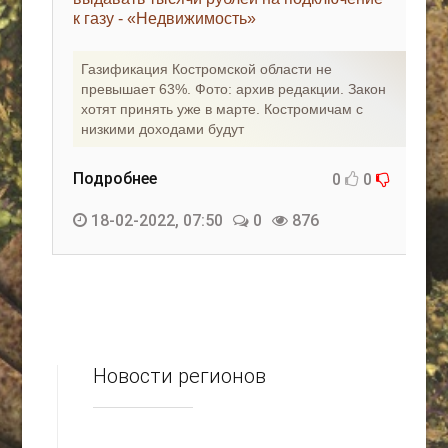
к газу - «Недвижимость»
КАК С НАМИ СВЯЗАТЬСЯ
Газификация Костромской области не
Edgarpo26@gmail.com
превышает 63%. Фото: архив редакции. Закон
хотят принять уже в марте. Костромичам с
axin.ed@yandex.ru
низкими доходами будут
yrikf40@gmail.com
Подробнее
0
0
Eltaro-Vrn.ru
18-02-2022, 07:50
0
876
@Edgarpo36
Новости регионов