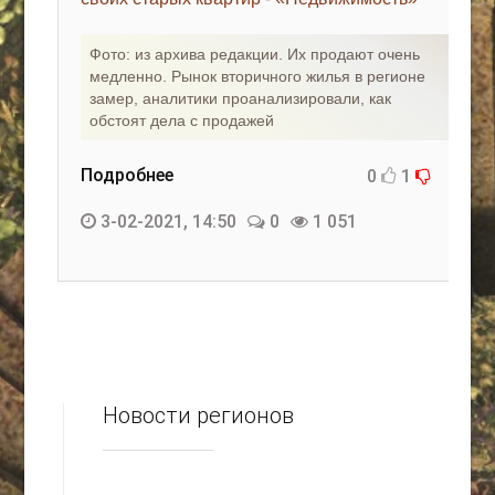
КАК С НАМИ СВЯЗАТЬСЯ
Фото: из архива редакции. Их продают очень
медленно. Рынок вторичного жилья в регионе
Edgarpo26@gmail.com
замер, аналитики проанализировали, как
обстоят дела с продажей
axin.ed@yandex.ru
yrikf40@gmail.com
Подробнее
0
1
Eltaro-Vrn.ru
3-02-2021, 14:50
0
1 051
@Edgarpo36
Новости регионов