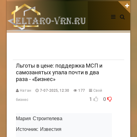
АВТОРИЗАЦИЯ НА САЙТЕ
Чужой компьютер
Забыли пароль?
Регистрация
Льготы в цене: поддержка МСП и
самозанятых упала почти в два
раза - «Бизнес»
НОВОСТИ СЕГОДНЯ
Натан
7-07-2025, 12:30
177
Свой
1
0
бизнес
Мария Строителева
Источник: Известия