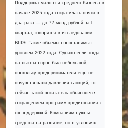
Поддержка малого и среднего бизнеса в
КАК С НАМИ СВЯЗАТЬСЯ
начале 2025 года сократилась почти в
Edgarpo26@gmail.com
два раза — до 72 млрд рублей за I
axin.ed@yandex.ru
квартал, говорится в исследовании
ВШЭ. Такие объемы сопоставимы с
yrikf40@gmail.com
уровнем 2022 года. Однако если тогда
Eltaro-Vrn.ru
на льготы спрос был небольшой,
@Edgarpo36
поскольку предприниматели еще не
почувствовали давления санкций, то
сейчас такой показатель объясняется
сокращением программ кредитования с
господдержкой. Компаниям нужны
средства на развитие, но в условиях