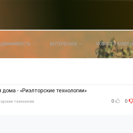
НОВОСТИ СЕГОДНЯ
КА
E
a
ЕДВИЖИМОСТЬ
ИНТЕРЕСНОЕ
НОВОСТИ КОМПА
ль?
E
я
 дома - «Риэлторские технологии»
0
0
орские технологии