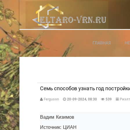
АВТОРИЗАЦИЯ НА САЙТЕ
ГЛАВНАЯ
Н
Чужой компьютер
Забыли паро
Регистраци
Семь способов узнать год постройки
Ferguson
20-09-2024, 08:30
539
Риэлт
Вадим Кизимов
Источник: ЦИАН