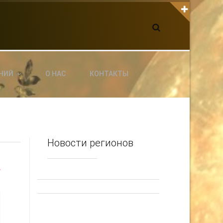
К С НАМИ СВЯЗАТЬСЯ
dgarpo26@gmail.com
xin.ed@yandex.ru
yrikf40@gmail.com
НИЙ
О НАС
КОНТАКТЫ
ltaro-Vrn.ru
@Edgarpo36
Новости регионов