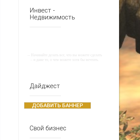
Инвест -
Недвижимость
-- Начинайте делать все, что вы можете сделать
– и даже то, о чем можете хотя бы мечтать.
-- Все дело в мыслях. Мысль — начало всего.
И мыслями можно управлять. И поэтому
главное дело совершенствования: работать над
мыслями.
Дайджест
-- Идите уверенно по направлению к мечте.
Живите той жизнью, которую вы сами себе
придумали.
ДОБАВИТЬ БАННЕР
-- Самое большое богатство — это ум. Самая
большая нищета — глупость. Из всех страхов
самый пугающий — самолюбование.
Свой бизнес
-- Лучшее, что можно сделать с хорошим
советом, это пропустить его мимо ушей. Он
никогда не бывает полезен никому, кроме того,