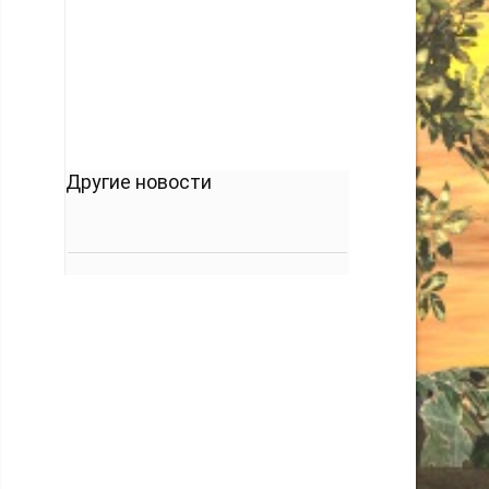
кто его дал.
-- Люблю давать советы и очень не люблю,
когда их дают мне.
Другие новости