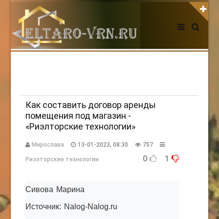
АВТОРИЗАЦИЯ НА САЙТЕ
Чужой компьютер
Забыли пароль?
Регистрация
Как составить договор аренды
помещения под магазин -
«Риэлторские технологии»
НОВОСТИ СЕГОДНЯ
Мирослава
13-01-2023, 08:30
757
0
1
Риэлторские технологии
Сивова Марина
Источник: Nalog-Nalog.ru