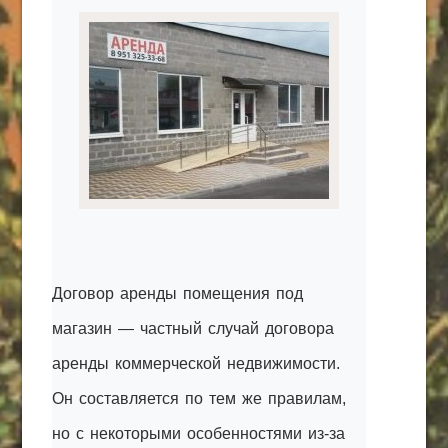
КАК С НАМИ СВЯЗАТЬСЯ
Edgarpo26@gmail.com
axin.ed@yandex.ru
yrikf40@gmail.com
Eltaro-Vrn.ru
@Edgarpo36
Договор аренды помещения под
магазин — частный случай договора
аренды коммерческой недвижимости.
Он составляется по тем же правилам,
но с некоторыми особенностями из-за