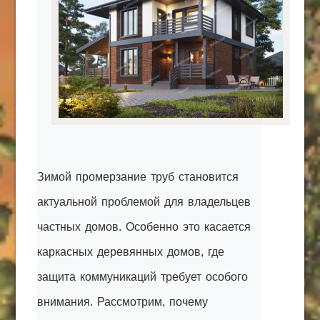
КАК С НАМИ СВЯЗАТЬСЯ
Edgarpo26@gmail.com
axin.ed@yandex.ru
yrikf40@gmail.com
Eltaro-Vrn.ru
@Edgarpo36
Зимой промерзание труб становится
актуальной проблемой для владельцев
частных домов. Особенно это касается
каркасных деревянных домов, где
защита коммуникаций требует особого
внимания. Рассмотрим, почему