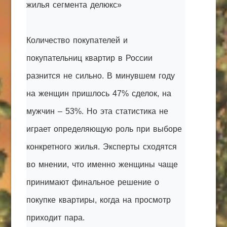
жилья сегмента делюкс»
КАК С НАМИ СВЯЗАТЬСЯ
Edgarpo26@gmail.com
Количество покупателей и
axin.ed@yandex.ru
покупательниц квартир в России
разнится не сильно. В минувшем году
yrikf40@gmail.com
на женщин пришлось 47% сделок, на
Eltaro-Vrn.ru
мужчин – 53%. Но эта статистика не
@Edgarpo36
играет определяющую роль при выборе
конкретного жилья. Эксперты сходятся
во мнении, что именно женщины чаще
принимают финальное решение о
покупке квартиры, когда на просмотр
приходит пара.