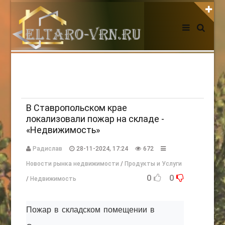
АВТОРИЗАЦИЯ НА САЙТЕ
Чужой компьютер
Забыли пароль?
Регистрация
В Ставропольском крае
локализовали пожар на складе -
«Недвижимость»
НОВОСТИ СЕГОДНЯ
Радислав
28-11-2024, 17:24
672
Новости рынка недвижимости
/
Продукты и Услуги
0
0
/
Недвижимость
Пожар в складском помещении в