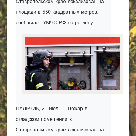
Ставропольском крае локализован на
КАК С НАМИ СВЯЗАТЬСЯ
площади в 550 квадратных метров,
сообщило ГУМЧС РФ по региону.
Edgarpo26@gmail.com
axin.ed@yandex.ru
yrikf40@gmail.com
Eltaro-Vrn.ru
@Edgarpo36
НАЛЬЧИК, 21 июл – . Пожар в
складском помещении в
Ставропольском крае локализован на