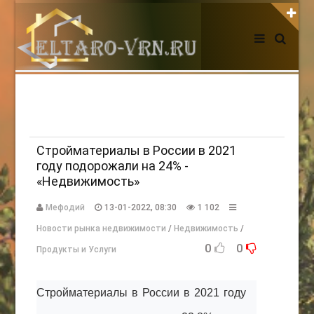
АВТОРИЗАЦИЯ НА САЙТЕ
Чужой компьютер
Забыли пароль?
Регистрация
Стройматериалы в России в 2021
году подорожали на 24% -
«Недвижимость»
НОВОСТИ СЕГОДНЯ
Мефодий
13-01-2022, 08:30
1 102
Новости рынка недвижимости
/
Недвижимость
/
0
0
Продукты и Услуги
Стройматериалы в России в 2021 году