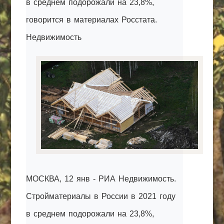
в среднем подорожали на 23,8%,
КАК С НАМИ СВЯЗАТЬСЯ
говорится в материалах Росстата.
Недвижимость
Edgarpo26@gmail.com
axin.ed@yandex.ru
yrikf40@gmail.com
Eltaro-Vrn.ru
@Edgarpo36
МОСКВА, 12 янв - РИА Недвижимость.
Стройматериалы в России в 2021 году
в среднем подорожали на 23,8%,