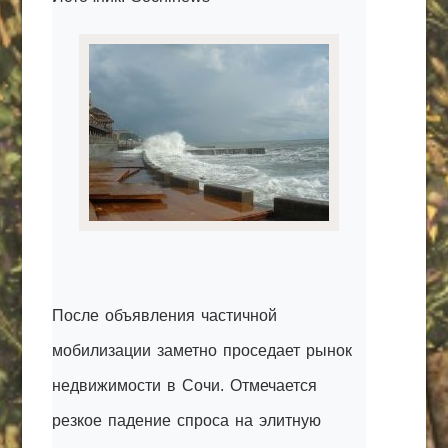
КАК С НАМИ СВЯЗАТЬСЯ
Edgarpo26@gmail.com
axin.ed@yandex.ru
yrikf40@gmail.com
Eltaro-Vrn.ru
@Edgarpo36
После объявления частичной
мобилизации заметно проседает рынок
недвижимости в Сочи. Отмечается
резкое падение спроса на элитную