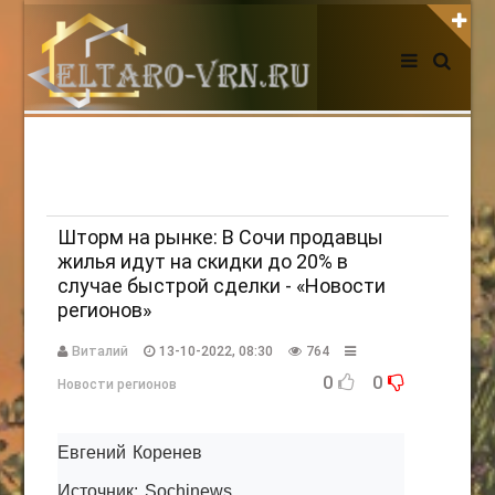
АВТОРИЗАЦИЯ НА САЙТЕ
Чужой компьютер
Забыли пароль?
Регистрация
Шторм на рынке: В Сочи продавцы
жилья идут на скидки до 20% в
случае быстрой сделки - «Новости
НОВОСТИ СЕГОДНЯ
регионов»
Виталий
13-10-2022, 08:30
764
0
0
Новости регионов
Евгений Коренев
Источник: Sochinews