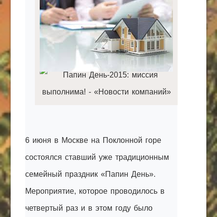
КАК С НАМИ СВЯЗАТЬСЯ
Edgarpo26@gmail.com
axin.ed@yandex.ru
yrikf40@gmail.com
Eltaro-Vrn.ru
@Edgarpo36
6 июня в Москве на Поклонной горе
состоялся ставший уже традиционным
семейный праздник «Папин День».
Мероприятие, которое проводилось в
четвертый раз и в этом году было