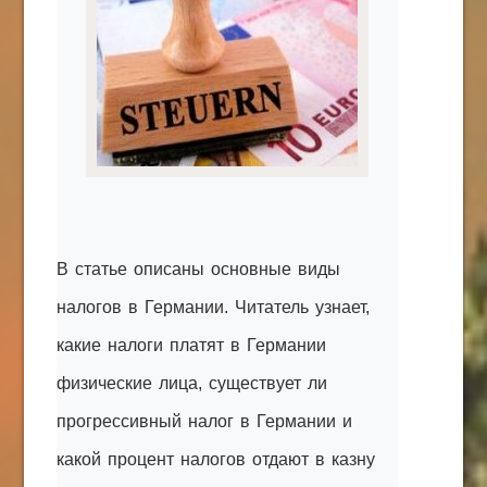
КАК С НАМИ СВЯЗАТЬСЯ
Edgarpo26@gmail.com
axin.ed@yandex.ru
yrikf40@gmail.com
Eltaro-Vrn.ru
@Edgarpo36
В статье описаны основные виды
налогов в Германии. Читатель узнает,
какие налоги платят в Германии
физические лица, существует ли
прогрессивный налог в Германии и
какой процент налогов отдают в казну