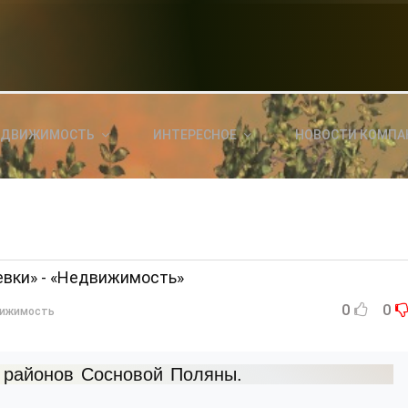
НОВОСТИ СЕГОДНЯ
КА
E
a
ЕДВИЖИМОСТЬ
ИНТЕРЕСНОЕ
НОВОСТИ КОМПА
ль?
E
я
евки» - «Недвижимость»
0
0
ижимость
з районов Сосновой Поляны.