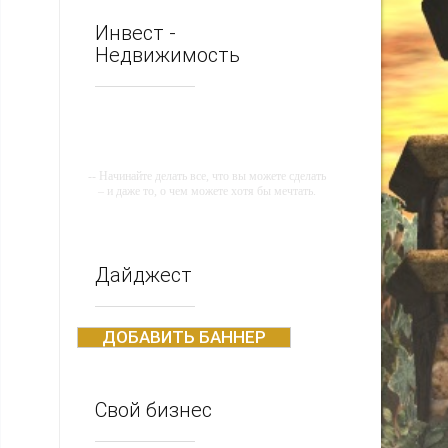
Инвест -
Недвижимость
-- Начинайте делать все, что вы можете сделать
– и даже то, о чем можете хотя бы мечтать.
-- Все дело в мыслях. Мысль — начало всего.
И мыслями можно управлять. И поэтому
главное дело совершенствования: работать над
мыслями.
Дайджест
-- Идите уверенно по направлению к мечте.
Живите той жизнью, которую вы сами себе
придумали.
ДОБАВИТЬ БАННЕР
-- Самое большое богатство — это ум. Самая
большая нищета — глупость. Из всех страхов
самый пугающий — самолюбование.
Свой бизнес
-- Лучшее, что можно сделать с хорошим
советом, это пропустить его мимо ушей. Он
никогда не бывает полезен никому, кроме того,