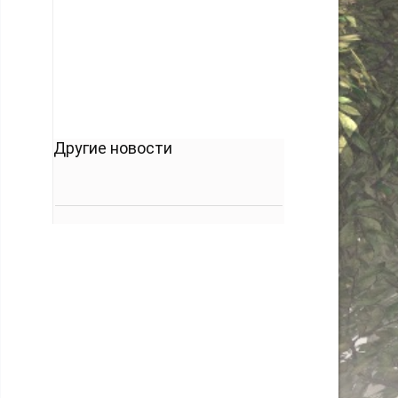
кто его дал.
-- Люблю давать советы и очень не люблю,
когда их дают мне.
Другие новости