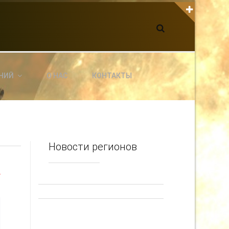
К С НАМИ СВЯЗАТЬСЯ
dgarpo26@gmail.com
xin.ed@yandex.ru
yrikf40@gmail.com
НИЙ
О НАС
КОНТАКТЫ
ltaro-Vrn.ru
@Edgarpo36
Новости регионов