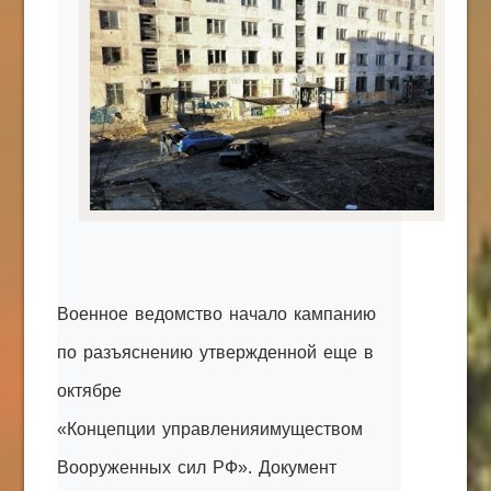
КАК С НАМИ СВЯЗАТЬСЯ
Edgarpo26@gmail.com
axin.ed@yandex.ru
yrikf40@gmail.com
Eltaro-Vrn.ru
@Edgarpo36
Военное ведомство начало кампанию
по разъяснению утвержденной еще в
октябре
«Концепции
управления
имуществом
Вооруженных сил РФ». Документ