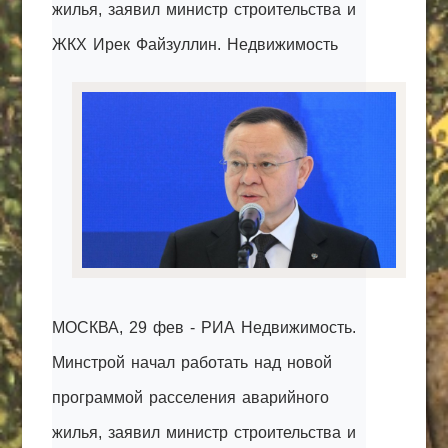
жилья, заявил министр строительства и
КАК С НАМИ СВЯЗАТЬСЯ
ЖКХ Ирек Файзуллин. Недвижимость
Edgarpo26@gmail.com
axin.ed@yandex.ru
yrikf40@gmail.com
Eltaro-Vrn.ru
@Edgarpo36
МОСКВА, 29 фев - РИА Недвижимость.
Минстрой начал работать над новой
программой расселения аварийного
жилья, заявил министр строительства и