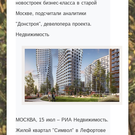
новостроек бизнес-класса в старой
КАК С НАМИ СВЯЗАТЬСЯ
Москве, подсчитали аналитики
Edgarpo26@gmail.com
"Донстроя", девелопера проекта.
axin.ed@yandex.ru
Недвижимость
yrikf40@gmail.com
Eltaro-Vrn.ru
@Edgarpo36
МОСКВА, 15 июл – РИА Недвижимость.
Жилой квартал "Символ" в Лефортове