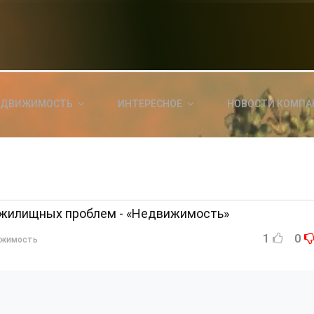
НОВОСТИ СЕГОДНЯ
КА
E
a
ЕДВИЖИМОСТЬ
ИНТЕРЕСНОЕ
НОВОСТИ КОМПА
ль?
E
я
т жилищных проблем - «Недвижимость»
1
0
ижимость