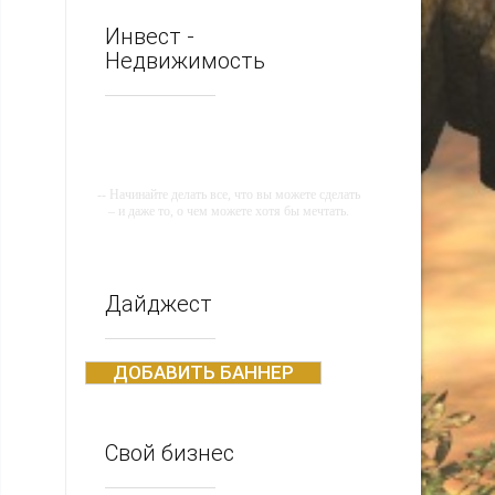
Инвест -
Недвижимость
-- Начинайте делать все, что вы можете сделать
– и даже то, о чем можете хотя бы мечтать.
-- Все дело в мыслях. Мысль — начало всего.
И мыслями можно управлять. И поэтому
главное дело совершенствования: работать над
мыслями.
Дайджест
-- Идите уверенно по направлению к мечте.
Живите той жизнью, которую вы сами себе
придумали.
ДОБАВИТЬ БАННЕР
-- Самое большое богатство — это ум. Самая
большая нищета — глупость. Из всех страхов
самый пугающий — самолюбование.
Свой бизнес
-- Лучшее, что можно сделать с хорошим
советом, это пропустить его мимо ушей. Он
никогда не бывает полезен никому, кроме того,