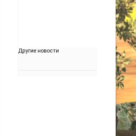
кто его дал.
-- Люблю давать советы и очень не люблю,
когда их дают мне.
Другие новости