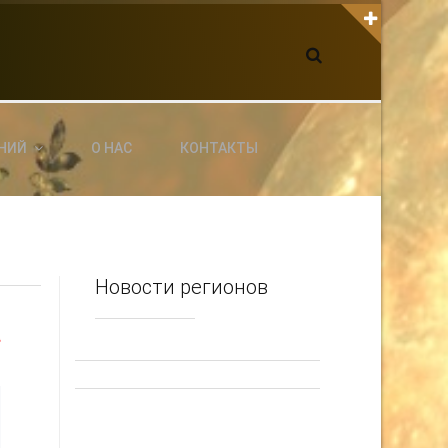
К С НАМИ СВЯЗАТЬСЯ
dgarpo26@gmail.com
xin.ed@yandex.ru
yrikf40@gmail.com
НИЙ
О НАС
КОНТАКТЫ
ltaro-Vrn.ru
@Edgarpo36
Новости регионов