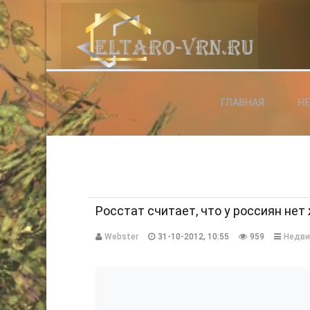
АВТОРИЗАЦИЯ НА САЙТЕ
ГЛАВНАЯ
Н
Чужой компьютер
Забыли паро
Регистраци
Росстат считает, что у россиян не
Webster
31-10-2012, 10:55
959
Недв