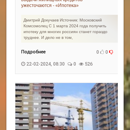
ужесточаются - «Ипотека»
КАК С НАМИ СВЯЗАТЬСЯ
Дмитрий Докучаев Источник: Московский
Edgarpo26@gmail.com
Комсомолец С 1 марта 2024 года получить
ипотеку для многих россиян станет гораздо
axin.ed@yandex.ru
труднее. И дело не в том,
yrikf40@gmail.com
Подробнее
0
0
Eltaro-Vrn.ru
22-02-2024, 08:30
0
526
@Edgarpo36