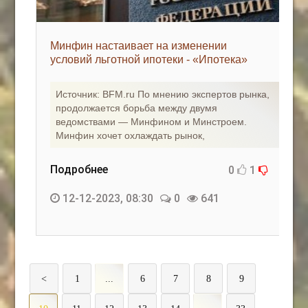
Минфин настаивает на изменении
условий льготной ипотеки - «Ипотека»
Источник: BFM.ru По мнению экспертов рынка,
продолжается борьба между двумя
ведомствами — Минфином и Минстроем.
Минфин хочет охлаждать рынок,
Подробнее
0
1
12-12-2023, 08:30
0
641
<
1
...
6
7
8
9