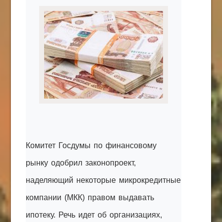
КАК С НАМИ СВЯЗАТЬСЯ
Edgarpo26@gmail.com
axin.ed@yandex.ru
yrikf40@gmail.com
Eltaro-Vrn.ru
@Edgarpo36
Комитет Госдумы по финансовому
рынку одобрил законопроект,
наделяющий некоторые микрокредитные
компании (МКК) правом выдавать
ипотеку. Речь идет об организациях,