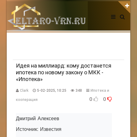
АВТОРИЗАЦИЯ НА САЙТЕ
Чужой компьютер
Забыли пароль?
Регистрация
Идея на миллиард: кому достанется
ипотека по новому закону о МКК -
«Ипотека»
НОВОСТИ СЕГОДНЯ
Clark
5-02-2025, 10:25
348
Ипотека и
0
0
кооперация
Дмитрий Алексеев
Источник: Известия