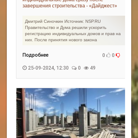
завершения строительства - «Дайджест»
КАК С НАМИ СВЯЗАТЬСЯ
Дмитрий Синочкин Источник: NSP.RU
Edgarpo26@gmail.com
Правительство и Дума решили ускорить
регистрацию индивидуальных домов и прав на
axin.ed@yandex.ru
них. После принятия нового закона
yrikf40@gmail.com
Подробнее
0
0
Eltaro-Vrn.ru
25-09-2024, 12:30
0
49
@Edgarpo36